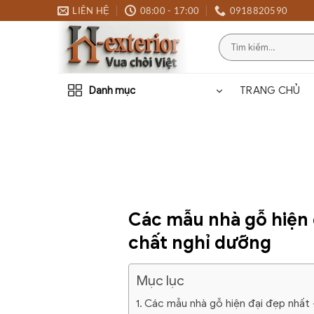
Bỏ
LIÊN HỆ
08:00 - 17:00
0918820590
qua
Tìm
nội
kiếm:
dung
Danh mục
TRANG CHỦ
Các mẫu nhà gỗ hiện 
chất nghỉ dưỡng
Mục lục
Các mẫu nhà gỗ hiện đại đẹp nhất 