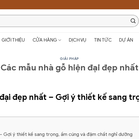
GIỚI THIỆU
CỬA HÀNG
DỊCH VỤ
TIN TỨC
DỰ ÁN
GIẢI PHÁP
Các mẫu nhà gỗ hiện đại đẹp nhất
đại đẹp nhất – Gợi ý thiết kế sang t
– Gợi ý thiết kế sang trọng, ấm cúng và đậm chất nghỉ dưỡng