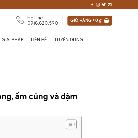
Hotline
GIỎ HÀNG /
0
₫
0918.820.590
GIẢI PHÁP
LIÊN HỆ
TUYỂN DỤNG
rọng, ấm cúng và đậm