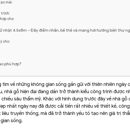
tạo mái:
trình:
 hợp cho:
chữ nhật 4.5x8m – Đầy điểm nhấn, bề thế và mang hơi hướng biệt thự n
ý cho:
ào phù hợp?
tìm về những không gian sống gần gũi với thiên nhiên ngày c
iệu, nhà gỗ hiện đại đang dần trở thành kiểu công trình được n
ó chiều sâu thẩm mỹ.
Khác với hình dung trước đây về nhà gỗ
p nhất ngày nay đã được cải tiến rất nhiều về thiết kế, công
liệu truyền thống, mà đã trở thành yếu tố tạo nên giá trị th
gian sống.