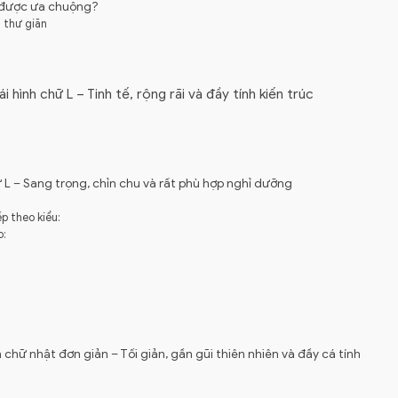
g được ưa chuộng?
 thư giãn
 hình chữ L – Tinh tế, rộng rãi và đầy tính kiến trúc
ữ L – Sang trọng, chỉn chu và rất phù hợp nghỉ dưỡng
p theo kiểu:
o:
 chữ nhật đơn giản – Tối giản, gần gũi thiên nhiên và đầy cá tính