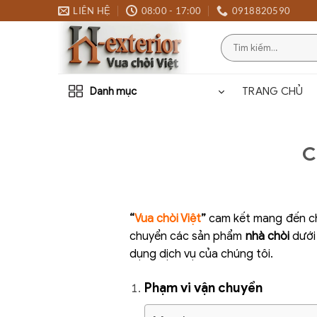
Bỏ
LIÊN HỆ
08:00 - 17:00
0918820590
qua
Tìm
nội
kiếm:
dung
Danh mục
TRANG CHỦ
C
“
Vua chòi Việt
”
cam kết mang đến ch
chuyển các sản phẩm
nhà chòi
dưới 
dụng dịch vụ của chúng tôi.
Phạm vi vận chuyển