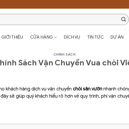
GIỚI THIỆU
CỬA HÀNG
DỊCH VỤ
TIN TỨC
DỰ ÁN
CHÍNH SÁCH
hính Sách Vận Chuyển Vua chòi Vi
o khách hàng dịch vụ vận chuyển
chòi sân vườn
nhanh chóng,
đây sẽ giúp quý khách hiểu rõ hơn về quy trình, phí vận chuyể