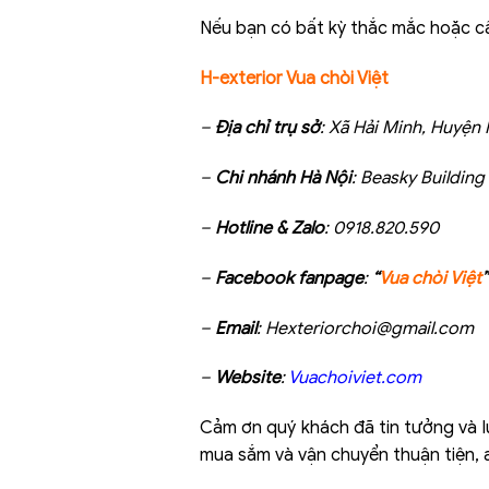
Nếu bạn có bất kỳ thắc mắc hoặc cần 
H-exterior Vua chòi Việt
–
Địa chỉ trụ sở
: Xã Hải Minh, Huyện
–
Chi nhánh Hà Nội
: Beasky Buildin
–
Hotline & Zalo
: 0918.820.590
–
Facebook fanpage
:
“
Vua chòi Việt
”
–
Email
: Hexteriorchoi@gmail.com
–
Website
:
Vuachoiviet.com
Cảm ơn quý khách đã tin tưởng và
mua sắm và vận chuyển thuận tiện, 