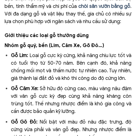
bền, tính thẩm mỹ và chi phí của
chòi sân vườn bằng gỗ
.
Với đa dạng gỗ và vật liệu thay thế, gia chủ có nhiều sự
lựa chọn phù hợp với ngân sách và nhu cầu sử dụng:
Giới thiệu các loại gỗ thường dùng
Nhóm gỗ quý, bền (Lim, Căm Xe, Gõ Đỏ…)
Gỗ Lim:
Loại gỗ cực kỳ cứng, khả năng chịu lực tốt và
có tuổi thọ từ 50-70 năm. Bên cạnh đó, khả năng
chống mối mọt và thấm nước tự nhiên cao. Tuy nhiên,
giá thành lại đắt đỏ và khó thi công do độ cứng lớn.
Gỗ Căm Xe:
Sở hữu độ cứng cao, màu vàng nâu đậm
với vân gỗ cực kỳ đẹp cùng khả năng kháng côn
trùng tốt. Thế nhưng nhược điểm là khó gia công và
cần được bảo quản kỹ lưỡng.
Gỗ Gõ Đỏ:
Nổi bật với màu đỏ nâu đặc trưng, độ
cứng vừa phải và vân gỗ đẹp. Nhưng nhược điểm là