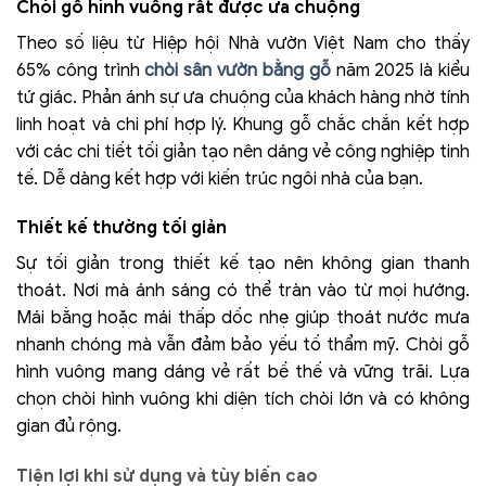
Chòi gỗ hình vuông rất được ưa chuộng
Theo số liệu từ Hiệp hội Nhà vườn Việt Nam cho thấy
65% công trình
chòi sân vườn bằng gỗ
năm 2025 là kiểu
tứ giác. Phản ánh sự ưa chuộng của khách hàng nhờ tính
linh hoạt và chi phí hợp lý. Khung gỗ chắc chắn kết hợp
với các chi tiết tối giản tạo nên dáng vẻ công nghiệp tinh
tế. Dễ dàng kết hợp với kiến trúc ngôi nhà của bạn.
Thiết kế thường tối giản
Sự tối giản trong thiết kế tạo nên không gian thanh
thoát. Nơi mà ánh sáng có thể tràn vào từ mọi hướng.
Mái bằng hoặc mái thấp dốc nhẹ giúp thoát nước mưa
nhanh chóng mà vẫn đảm bảo yếu tố thẩm mỹ. Chòi gỗ
hình vuông mang dáng vẻ rất bề thế và vững trãi. Lựa
chọn chòi hình vuông khi diện tích chòi lớn và có không
gian đủ rộng.
Tiện lợi khi sử dụng và tùy biến cao