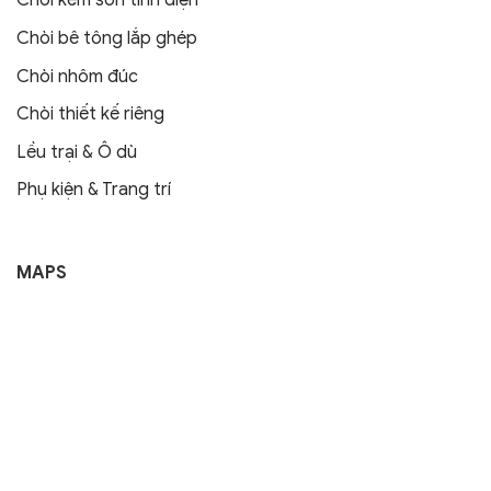
Chòi kẽm sơn tĩnh điện
Chòi bê tông lắp ghép
Chòi nhôm đúc
Chòi thiết kế riêng
Lều trại & Ô dù
Phụ kiện & Trang trí
MAPS