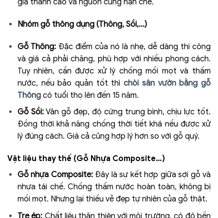
giá thành cao và nguồn cung hạn chế.
Nhóm gỗ thông dụng (Thông, Sồi,…)
Gỗ Thông:
Đặc điểm của nó là nhẹ, dễ dàng thi công
và giá cả phải chăng, phù hợp với nhiều phong cách.
Tuy nhiên, cần được xử lý chống mối mọt và thấm
nước, nếu bảo quản tốt thì
chòi sân vườn bằng gỗ
Thông
có tuổi thọ lên đến 15 năm.
Gỗ Sồi:
Vân gỗ đẹp, độ cứng trung bình, chịu lực tốt.
Đồng thời khả năng chống thời tiết khá nếu được xử
lý đúng cách. Giá cả cũng hợp lý hơn so với gỗ quý.
Vật liệu thay thế (Gỗ Nhựa Composite…)
Gỗ nhựa Composite:
Đây là sự kết hợp giữa sợi gỗ và
nhựa tái chế. Chống thấm nước hoàn toàn, không bị
mối mọt. Nhưng lại thiếu vẻ đẹp tự nhiên của gỗ thật.
Tre ép:
Chất liệu thân thiện với môi trường, có độ bền