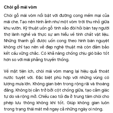
Chòi gỗ mái vòm
Chòi gỗ mái vòm nổi bật với đường cong mềm mại của
mái che. Tạo nên hình ảnh như một vòm trời thu nhỏ giữa
khu vườn. Kỹ thuật uốn gỗ tinh xảo đòi hỏi bàn tay người
thợ lành nghề và thực sự am hiểu về tính chất vật liệu.
Những thanh gỗ được uốn cong theo hình bán nguyệt
không chỉ tạo nên vẻ đẹp nghệ thuật mà còn đảm bảo
kết cấu vững chắc. Có khả năng chống chịu gió bão tốt
hơn so với mái phẳng truyền thống.
Về mặt tiện ích, chòi mái vòm mang lại hiệu quả thoát
nước tuyệt vời. Đặc biệt phù hợp với những vùng có
lượng mưa lớn. Không gian bên trong rộng rãi và thoáng
đãng. Không bị cản trở bởi cột chống giữa, tạo cảm giác
tự do và rộng mở. Chiều cao tối đa ở trung tâm chòi cho
phép lưu thông không khí tốt. Giúp không gian luôn
trong trạng thái mát mẻ ngay cả những ngày oi nóng.