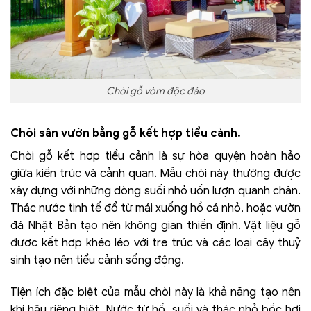
Chòi gỗ vòm độc đáo
Chòi sân vườn bằng gỗ kết hợp tiểu cảnh.
Chòi gỗ kết hợp tiểu cảnh là sự hòa quyện hoàn hảo
giữa kiến trúc và cảnh quan. Mẫu chòi này thường được
xây dựng với những dòng suối nhỏ uốn lượn quanh chân.
Thác nước tinh tế đổ từ mái xuống hồ cá nhỏ, hoặc vườn
đá Nhật Bản tạo nên không gian thiền định. Vật liệu gỗ
được kết hợp khéo léo với tre trúc và các loại cây thuỷ
sinh tạo nên tiểu cảnh sống động.
Tiện ích đặc biệt của mẫu chòi này là khả năng tạo nên
khí hậu riêng biệt. Nước từ hồ, suối và thác nhỏ bốc hơi