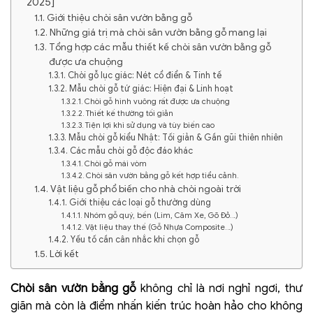
2025]
Giới thiệu chòi sân vườn bằng gỗ
Những giá trị mà chòi sân vườn bằng gỗ mang lại
Tổng hợp các mẫu thiết kế chòi sân vườn bằng gỗ
được ưa chuộng
Chòi gỗ lục giác: Nét cổ điển & Tinh tế
Mẫu chòi gỗ tứ giác: Hiện đại & Linh hoạt
Chòi gỗ hình vuông rất được ưa chuộng
Thiết kế thường tối giản
Tiện lợi khi sử dụng và tùy biến cao
Mẫu chòi gỗ kiểu Nhật: Tối giản & Gần gũi thiên nhiên
Các mẫu chòi gỗ độc đáo khác
Chòi gỗ mái vòm
Chòi sân vườn bằng gỗ kết hợp tiểu cảnh.
Vật liệu gỗ phổ biến cho nhà chòi ngoài trời
Giới thiệu các loại gỗ thường dùng
Nhóm gỗ quý, bền (Lim, Căm Xe, Gõ Đỏ…)
Vật liệu thay thế (Gỗ Nhựa Composite…)
Yếu tố cần cân nhắc khi chọn gỗ
Lời kết
Chòi sân vườn bằng gỗ
không chỉ là nơi nghỉ ngơi, thư
giãn mà còn là điểm nhấn kiến trúc hoàn hảo cho không