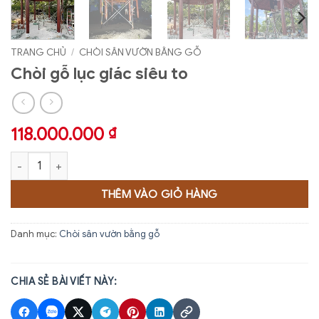
TRANG CHỦ
/
CHÒI SÂN VƯỜN BẰNG GỖ
Chòi gỗ lục giác siêu to
118.000.000
₫
Chòi gỗ lục giác siêu to số lượng
THÊM VÀO GIỎ HÀNG
Danh mục:
Chòi sân vườn bằng gỗ
CHIA SẺ BÀI VIẾT NÀY: