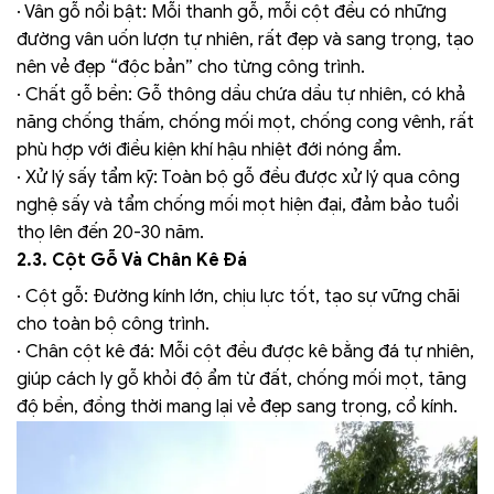
· Vân gỗ nổi bật: Mỗi thanh gỗ, mỗi cột đều có những
đường vân uốn lượn tự nhiên, rất đẹp và sang trọng, tạo
nên vẻ đẹp “độc bản” cho từng công trình.
· Chất gỗ bền: Gỗ thông dầu chứa dầu tự nhiên, có khả
năng chống thấm, chống mối mọt, chống cong vênh, rất
phù hợp với điều kiện khí hậu nhiệt đới nóng ẩm.
· Xử lý sấy tẩm kỹ: Toàn bộ gỗ đều được xử lý qua công
nghệ sấy và tẩm chống mối mọt hiện đại, đảm bảo tuổi
thọ lên đến 20-30 năm.
2.3. Cột Gỗ Và Chân Kê Đá
· Cột gỗ: Đường kính lớn, chịu lực tốt, tạo sự vững chãi
cho toàn bộ công trình.
· Chân cột kê đá: Mỗi cột đều được kê bằng đá tự nhiên,
giúp cách ly gỗ khỏi độ ẩm từ đất, chống mối mọt, tăng
độ bền, đồng thời mang lại vẻ đẹp sang trọng, cổ kính.