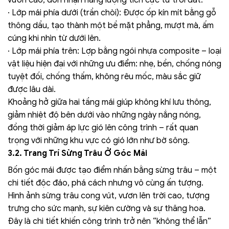
vươn cao, đón nhận năng lượng tích cực từ trời đất:
· Lớp mái phía dưới (trần chòi): Được ốp kín mít bằng gỗ
thông dầu, tạo thành một bề mặt phẳng, mượt mà, ấm
cúng khi nhìn từ dưới lên.
· Lớp mái phía trên: Lợp bằng ngói nhựa composite – loại
vật liệu hiện đại với những ưu điểm: nhẹ, bền, chống nóng
tuyệt đối, chống thấm, không rêu mốc, màu sắc giữ
được lâu dài.
Khoảng hở giữa hai tầng mái giúp không khí lưu thông,
giảm nhiệt độ bên dưới vào những ngày nắng nóng,
đồng thời giảm áp lực gió lên công trình – rất quan
trọng với những khu vực có gió lớn như bờ sông.
3.2. Trang Trí Sừng Trâu Ở Góc Mái
Bốn góc mái được tạo điểm nhấn bằng sừng trâu – một
chi tiết độc đáo, phá cách nhưng vô cùng ấn tượng.
Hình ảnh sừng trâu cong vút, vươn lên trời cao, tượng
trưng cho sức mạnh, sự kiên cường và sự thăng hoa.
Đây là chi tiết khiến công trình trở nên “không thể lẫn”