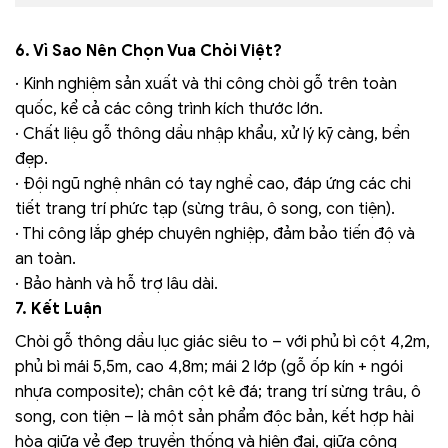
6. Vì Sao Nên Chọn Vua Chòi Việt?
· Kinh nghiệm sản xuất và thi công chòi gỗ trên toàn
quốc, kể cả các công trình kích thước lớn.
· Chất liệu gỗ thông dầu nhập khẩu, xử lý kỹ càng, bền
đẹp.
· Đội ngũ nghệ nhân có tay nghề cao, đáp ứng các chi
tiết trang trí phức tạp (sừng trâu, ô song, con tiện).
· Thi công lắp ghép chuyên nghiệp, đảm bảo tiến độ và
an toàn.
· Bảo hành và hỗ trợ lâu dài.
7. Kết Luận
Chòi gỗ thông dầu lục giác siêu to – với phủ bì cột 4,2m,
phủ bì mái 5,5m, cao 4,8m; mái 2 lớp (gỗ ốp kín + ngói
nhựa composite); chân cột kê đá; trang trí sừng trâu, ô
song, con tiện – là một sản phẩm độc bản, kết hợp hài
hòa giữa vẻ đẹp truyền thống và hiện đại, giữa công