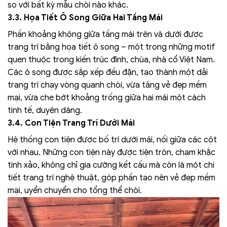
so với bất kỳ mẫu chòi nào khác.
3.3. Họa Tiết Ô Song Giữa Hai Tầng Mái
Phần khoảng không giữa tầng mái trên và dưới được
trang trí bằng họa tiết ô song – một trong những motif
quen thuộc trong kiến trúc đình, chùa, nhà cổ Việt Nam.
Các ô song được sắp xếp đều đặn, tạo thành một dải
trang trí chạy vòng quanh chòi, vừa tăng vẻ đẹp mềm
mại, vừa che bớt khoảng trống giữa hai mái một cách
tinh tế, duyên dáng.
3.4. Con Tiện Trang Trí Dưới Mái
Hệ thống con tiện được bố trí dưới mái, nối giữa các cột
với nhau. Những con tiện này được tiện tròn, chạm khắc
tinh xảo, không chỉ gia cường kết cấu mà còn là một chi
tiết trang trí nghệ thuật, góp phần tạo nên vẻ đẹp mềm
mại, uyển chuyển cho tổng thể chòi.