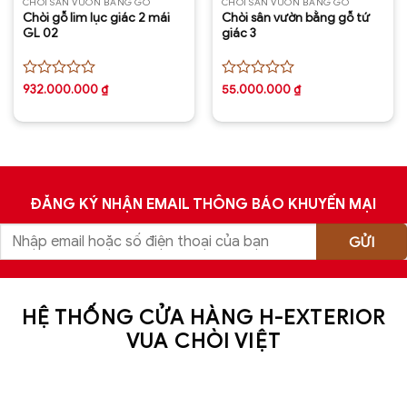
CHÒI SÂN VƯỜN BẰNG GỖ
CHÒI SÂN VƯỜN BẰNG GỖ
Chòi gỗ lim lục giác 2 mái
Chòi sân vườn bằng gỗ tứ
GL 02
giác 3
Được
Được
932.000.000
₫
55.000.000
₫
xếp
xếp
hạng
hạng
0
0
5
5
sao
sao
ĐĂNG KÝ NHẬN EMAIL THÔNG BÁO KHUYẾN MẠI
HỆ THỐNG CỬA HÀNG H-EXTERIOR
VUA CHÒI VIỆT