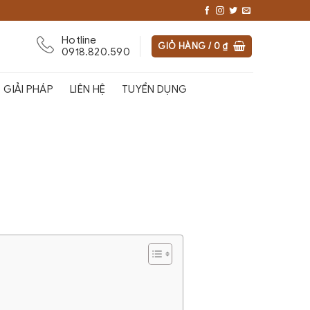
Hotline
GIỎ HÀNG /
0
₫
0918.820.590
GIẢI PHÁP
LIÊN HỆ
TUYỂN DỤNG