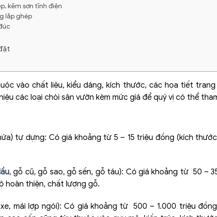
ép, kẽm sơn tĩnh điện
ng lắp ghép
 đúc
 đặt
ộc vào chất liệu, kiểu dáng, kích thước, các họa tiết trang
 thiệu các loại chòi sân vườn kèm mức giá để quý vị có thể tha
 nứa) tự dựng: Có giá khoảng từ 5 – 15 triệu đồng (kích thướ
dầu
, gỗ cũ, gỗ sao, gỗ sến, gỗ táu): Có giá khoảng từ 50 – 35
độ hoàn thiện, chất lượng gỗ.
xe, mái lợp ngói): Có giá khoảng từ 500 – 1.000 triệu đồn