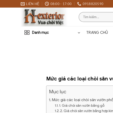
Bỏ
LIÊN HỆ
08:00 - 17:00
0918820590
qua
Tìm
nội
kiếm:
dung
Danh mục
TRANG CHỦ
Mức giá các loại chòi sân v
Mục lục
Mức giá các loại chòi sân vườn phổ
1. Giá chòi sân vườn bằng gỗ
2. Giá chòi sân vườn bằng hợp k