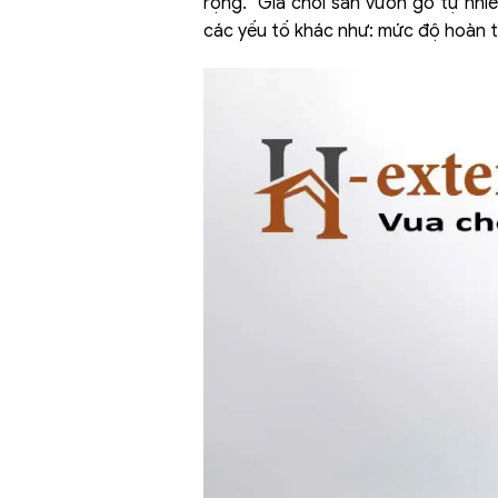
rộng. Giá chòi sân vườn gỗ tự nhiên
các yếu tố khác như: mức độ hoàn thi