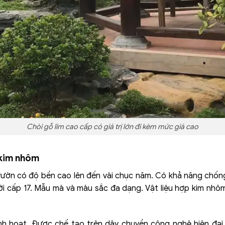
Chòi gỗ lim cao cấp có giá trị lớn đi kèm mức giá cao
 kim nhôm
 vườn có độ bền cao lên đến vài chục năm. Có khả năng chống
i cấp 17. Mẫu mà và màu sắc đa dạng. Vật liệu hợp kim nhôm 
inh hoạt. Được chế tạo trên dây chuyền công nghệ hiện đại,