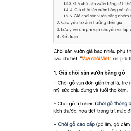
3. Giá chòi sân vườn bằng sắt, th
4. Giá chòi sân vườn bằng bê tô
5. Giá chòi sân vườn bằng nhôm
Các yếu tố ảnh hưởng đến giá
Lưu ý về chi phí vận chuyển và lắp
Kết luận
Chòi sân vườn giá bao nhiêu phụ thu
cấu chi tiết. “
Vua chòi Việt
” xin giới
1. Giá chòi sân vườn bằng gỗ
– Chòi gỗ vụn đơn giản (mái lá, tre
mỹ, sức chịu đựng và tuổi thọ kém.
– Chòi gỗ tự nhiên (
chòi gỗ thông 
kích thước, họa tiết trang trí, mức 
–
Chòi gỗ cao cấp
(gỗ lim, gỗ căm 