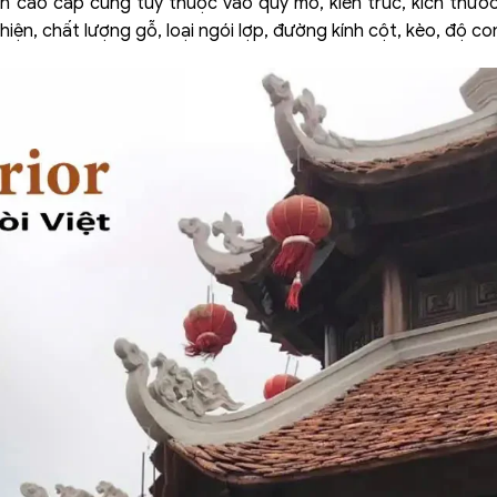
 cao cấp cũng tùy thuộc vào quy mô, kiến trúc, kích thước, 
ện, chất lượng gỗ, loại ngói lợp, đường kính cột, kèo, độ con