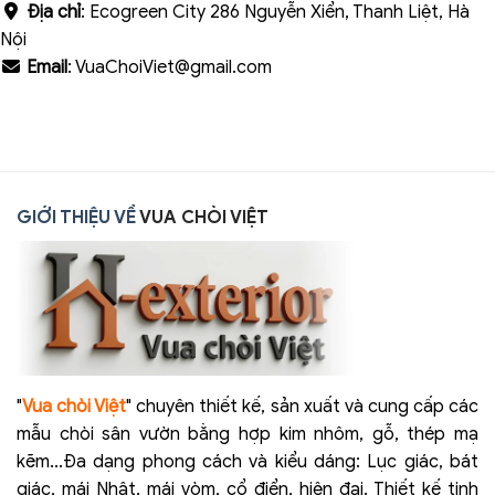
Địa chỉ
: Ecogreen City 286 Nguyễn Xiển, Thanh Liệt, Hà
Nội
Email
: VuaChoiViet@gmail.com
GIỚI THIỆU VỀ
VUA CHÒI VIỆT
"
Vua chòi Việt
" chuyên thiết kế, sản xuất và cung cấp các
mẫu chòi sân vườn bằng hợp kim nhôm, gỗ, thép mạ
kẽm...Đa dạng phong cách và kiểu dáng: Lục giác, bát
giác, mái Nhật, mái vòm, cổ điển, hiện đại. Thiết kế tinh