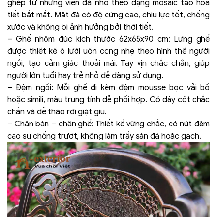
ghép từ những viên đá nhỏ theo dạng mosaic tạo họa
tiết bắt mắt. Mặt đá có độ cứng cao, chịu lực tốt, chống
xước và không bị ảnh hưởng bởi thời tiết.
– Ghế nhôm đúc kích thước 62x65x90 cm: Lưng ghế
được thiết kế ô lưới uốn cong nhẹ theo hình thể người
ngồi, tạo cảm giác thoải mái. Tay vịn chắc chắn, giúp
người lớn tuổi hay trẻ nhỏ dễ dàng sử dụng.
– Đệm ngồi: Mỗi ghế đi kèm đệm mousse bọc vải bố
hoặc simili, màu trung tính dễ phối hợp. Có dây cột chắc
chắn và dễ tháo rời giặt giũ.
– Chân bàn – chân ghế: Thiết kế vững chắc, có nút đệm
cao su chống trượt, không làm trầy sàn đá hoặc gạch.