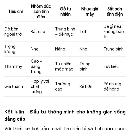
Nhôm đúc
Gỗ tự
Nhựa giả
Sắt sơn
Tiêu chí
sơn tĩnh
nhiên
mây
tĩnh điện
điện
Dễ gỉ nếu
Độ bền
Trung bình
Rất cao
Tốt
không bảo
ngoài trời
– dễ mục
trì
Trọng
Nhẹ
Nặng
Nhẹ
Trung bình
lượng
Cao –
Tự nhiên –
Trung
Thẩm mỹ
Sang
Tùy kiểu
mộc mạc
bình
trọng
Hợp lý với
Thường
Rẻ nhưng
Giá thành
chất
Rẻ hơn
cao
dễ hỏng
lượng
Kết luận – Đầu tư thông minh cho không gian sống
đẳng cấp
Với thiết kế tinh xảo, chất liệu bền bỉ và tính ứng dụng