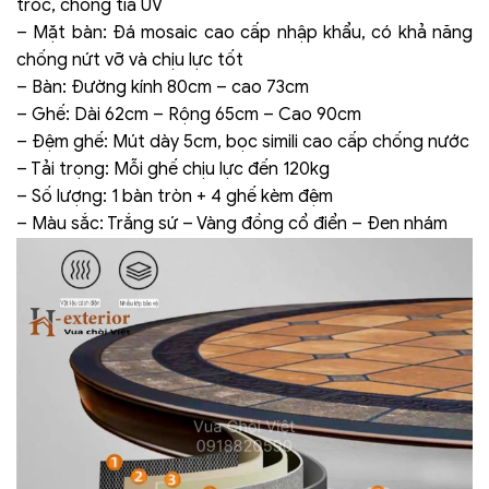
tróc, chống tia UV
– Mặt bàn: Đá mosaic cao cấp nhập khẩu, có khả năng
chống nứt vỡ và chịu lực tốt
– Bàn: Đường kính 80cm – cao 73cm
– Ghế: Dài 62cm – Rộng 65cm – Cao 90cm
– Đệm ghế: Mút dày 5cm, bọc simili cao cấp chống nước
– Tải trọng: Mỗi ghế chịu lực đến 120kg
– Số lượng: 1 bàn tròn + 4 ghế kèm đệm
– Màu sắc: Trắng sứ – Vàng đồng cổ điển – Đen nhám