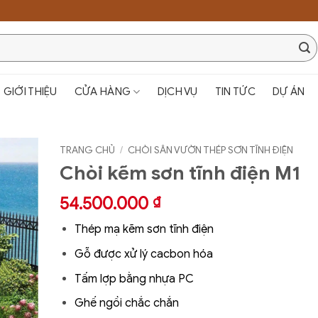
GIỚI THIỆU
CỬA HÀNG
DỊCH VỤ
TIN TỨC
DỰ ÁN
TRANG CHỦ
/
CHÒI SÂN VƯỜN THÉP SƠN TĨNH ĐIỆN
Chòi kẽm sơn tĩnh điện M1
54.500.000
₫
Thép mạ kẽm sơn tĩnh điện
Gỗ được xử lý cacbon hóa
Tấm lợp bằng nhựa PC
Ghế ngồi chắc chắn