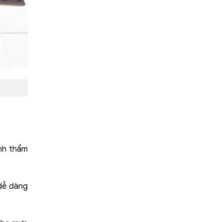
ính thẩm
 dễ dàng