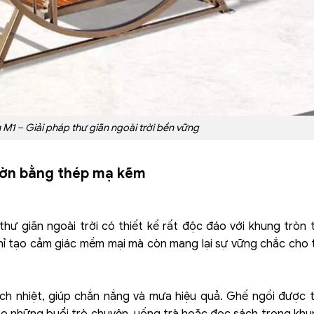
 M1 – Giải pháp thư giãn ngoài trời bền vững
vườn bằng thép mạ kẽm
thư giãn ngoài trời có thiết kế rất độc đáo với khung tròn 
hỉ tạo cảm giác mềm mại mà còn mang lại sự vững chắc cho
ách nhiệt, giúp chắn nắng và mưa hiệu quả. Ghế ngồi được 
g cho những buổi trò chuyện, uống trà hoặc đọc sách trong kh