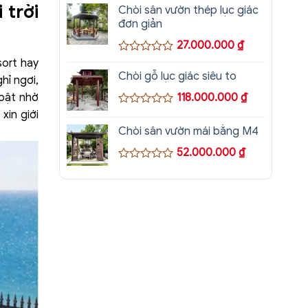
 trời
xếp
Chòi sân vườn thép lục giác
hạng
đơn giản
0
5
27.000.000
₫
sao
sort hay
Được
xếp
Chòi gỗ lục giác siêu to
hỉ ngơi,
hạng
0
 bật nhờ
118.000.000
₫
5
 xin giới
Được
sao
xếp
Chòi sân vườn mái bằng M4
hạng
0
52.000.000
₫
5
sao
Được
xếp
hạng
0
5
sao