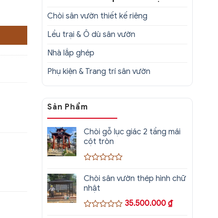
Chòi sân vườn thiết kế riêng
Lều trại & Ô dù sân vườn
Nhà lắp ghép
Phụ kiện & Trang trí sân vườn
Sản Phẩm
Chòi gỗ lục giác 2 tầng mái
cột tròn
Được
xếp
Chòi sân vườn thép hình chữ
hạng
nhật
0
5
35.500.000
₫
sao
Được