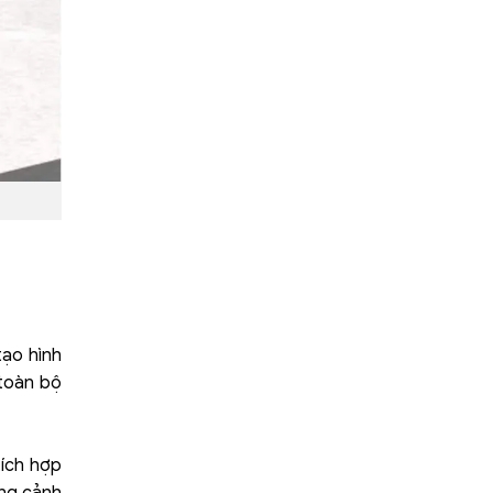
tạo hình
 toàn bộ
tích hợp
ung cảnh