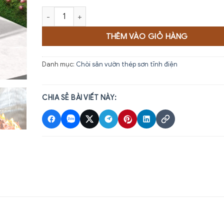
Chòi kẽm sơn tĩnh điện M1 số lượng
THÊM VÀO GIỎ HÀNG
Danh mục:
Chòi sân vườn thép sơn tĩnh điện
CHIA SẺ BÀI VIẾT NÀY: