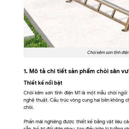
Chòi kẽm sơn tĩnh điện
1. Mô tả chi tiết sản phẩm chòi sân 
Thiết kế nổi bật
Chòi
kẽm
sơn tĩnh điện M1 là một mẫu chòi ngồi 
nghệ thuật. Cấu trúc vòng cung hai bên không c
chòi.
Phần mái nghiêng được thiết kế bằng vật liệu c
sẵn, bố trí đối diện nhau, tạo điều kiện lý tưởn