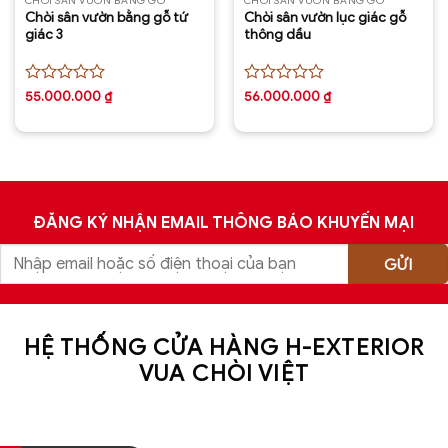
CHÒI SÂN VƯỜN BẰNG GỖ
CHÒI SÂN VƯỜN BẰNG GỖ
Chòi sân vườn bằng gỗ tứ
Chòi sân vườn lục giác gỗ
giác 3
thông dầu
Được
Được
55.000.000
₫
56.000.000
₫
xếp
xếp
hạng
hạng
0
0
5
5
sao
sao
ĐĂNG KÝ NHẬN EMAIL THÔNG BÁO KHUYẾN MẠI
HỆ THỐNG CỬA HÀNG H-EXTERIOR
VUA CHÒI VIỆT