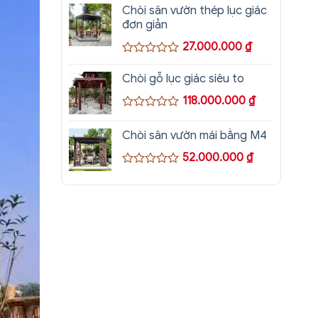
xếp
Chòi sân vườn thép lục giác
hạng
đơn giản
0
5
27.000.000
₫
sao
Được
xếp
Chòi gỗ lục giác siêu to
hạng
0
118.000.000
₫
5
Được
sao
xếp
Chòi sân vườn mái bằng M4
hạng
0
52.000.000
₫
5
sao
Được
xếp
hạng
0
5
sao