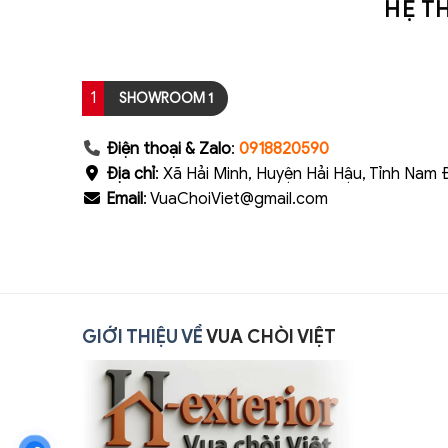
HỆ T
1
SHOWROOM 1
Điện thoại & Zalo
:
0918820590
Địa chỉ
: Xã Hải Minh, Huyện Hải Hậu, Tỉnh Nam 
Email
: VuaChoiViet@gmail.com
GIỚI THIỆU VỀ
VUA CHÒI VIỆT