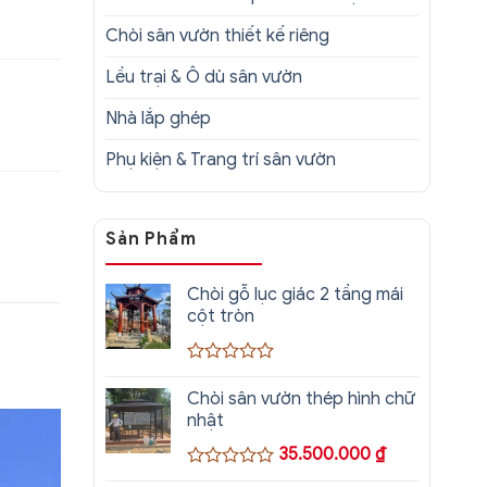
Chòi sân vườn thiết kế riêng
Lều trại & Ô dù sân vườn
Nhà lắp ghép
Phụ kiện & Trang trí sân vườn
Sản Phẩm
Chòi gỗ lục giác 2 tầng mái
cột tròn
Được
xếp
Chòi sân vườn thép hình chữ
hạng
nhật
0
5
35.500.000
₫
sao
Được