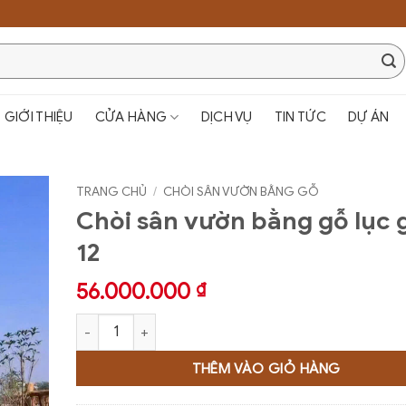
GIỚI THIỆU
CỬA HÀNG
DỊCH VỤ
TIN TỨC
DỰ ÁN
TRANG CHỦ
/
CHÒI SÂN VƯỜN BẰNG GỖ
Chòi sân vườn bằng gỗ lục 
12
56.000.000
₫
Chòi sân vườn bằng gỗ lục giác 12 số lượng
THÊM VÀO GIỎ HÀNG