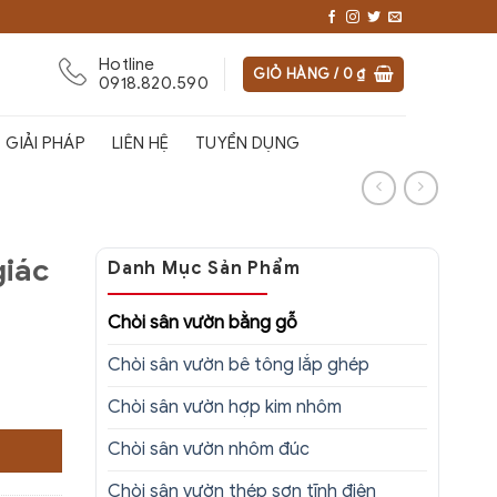
Hotline
GIỎ HÀNG /
0
₫
0918.820.590
GIẢI PHÁP
LIÊN HỆ
TUYỂN DỤNG
giác
Danh Mục Sản Phẩm
Chòi sân vườn bằng gỗ
Chòi sân vườn bê tông lắp ghép
Chòi sân vườn hợp kim nhôm
Chòi sân vườn nhôm đúc
Chòi sân vườn thép sơn tĩnh điện