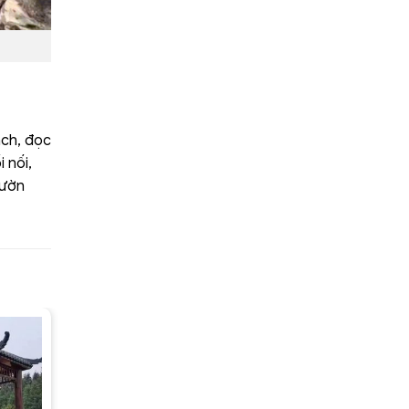
ách, đọc
 nối,
vườn