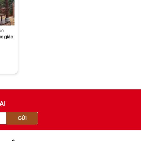
GỖ
ục giác
ẠI