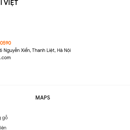
 VIỆT
20590
6 Nguyễn Xiển, Thanh Liệt, Hà Nội
l.com
MAPS
g gỗ
iện