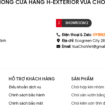
HỐNG CỬA HÀNG H-EXTERIOR VUA CHÒI
2
SHOWROOM 2
Điện thoại & Zalo
:
09188
Định
Địa chỉ
: Ecogreen City 28
Email
: VuaChoiViet@gmai
HỖ TRỢ KHÁCH HÀNG
SẢN PHẨM
Điều khoản dịch vụ
Chòi hợp kim nhôm
Chính sách bảo hành
Chòi sân vườn bằn
Chính sách bảo mật
Chòi kẽm sơn tĩnh đ