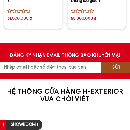
5
thông lục giác 1
Được
Được
61.000.000
₫
55.000.000
₫
xếp
xếp
hạng
hạng
0
0
5
5
sao
sao
ĐĂNG KÝ NHẬN EMAIL THÔNG BÁO KHUYẾN MẠI
HỆ THỐNG CỬA HÀNG H-EXTERIOR
VUA CHÒI VIỆT
1
SHOWROOM 1