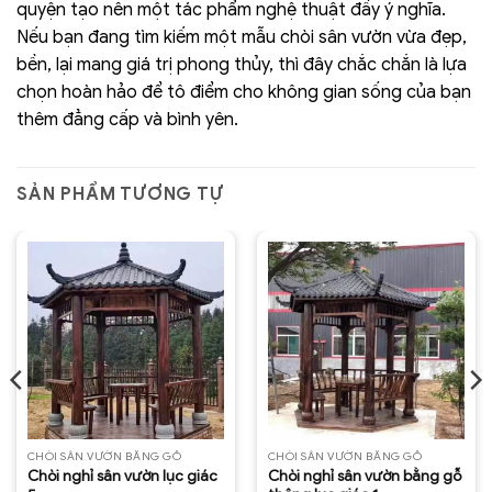
quyện tạo nên một tác phẩm nghệ thuật đầy ý nghĩa.
Nếu bạn đang tìm kiếm một mẫu chòi sân vườn vừa đẹp,
bền, lại mang giá trị phong thủy, thì đây chắc chắn là lựa
chọn hoàn hảo để tô điểm cho không gian sống của bạn
thêm đẳng cấp và bình yên.
SẢN PHẨM TƯƠNG TỰ
CHÒI SÂN VƯỜN BẰNG GỖ
CHÒI SÂN VƯỜN BẰNG GỖ
Chòi nghỉ sân vườn lục giác
Chòi nghỉ sân vườn bằng gỗ