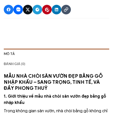
MÔ TẢ
ĐÁNH GIÁ (0)
MẪU NHÀ CHÒI SÂN VƯỜN ĐẸP BẰNG GỖ
NHẬP KHẨU – SANG TRỌNG, TINH TẾ, VÀ
ĐẦY PHONG THUỶ
1. Giới thiệu về mẫu nhà chòi sân vườn đẹp bằng gỗ
nhập khẩu
Trong không gian sân vườn, nhà chòi bằng gỗ không chỉ