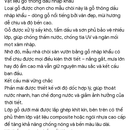
Vật liệu gỗ thông dầu nhập khẩu
Loại gỗ được chọn cho mẫu chòi này là gỗ thông dầu
nhập khẩu – dòng gỗ nổi tiếng bởi vân đẹp, mùi hương
dễ chịu và độ bền cao.
Gỗ được xử lý sấy khô, tẩm dầu và sơn phủ bảo vệ nhiều
lớp, giúp chống thấm nước, chống tia UV và ngăn mối
mọt xâm nhập.
Nhờ đó, mẫu nhà chòi sân vườn bằng gỗ nhập khẩu có
thể chịu được mọi điều kiện thời tiết – nắng gắt, mưa lớn
hay độ ẩm cao mà vẫn giữ nguyên màu sắc và kết cấu
ban đầu.
Kết cấu mái vững chắc
Phần mái được thiết kế với độ dốc hợp lý, giúp thoát
nước nhanh, hạn chế đọng nước và giảm ảnh hưởng của
thời tiết.
Lớp gỗ dưới mái được lắp ghép khít kín, bên trên có thể
phủ thêm lớp vật liệu composite hoặc ngói nhựa cao cấp
để tăng khả năng chống nóng và bền màu lâu dài.