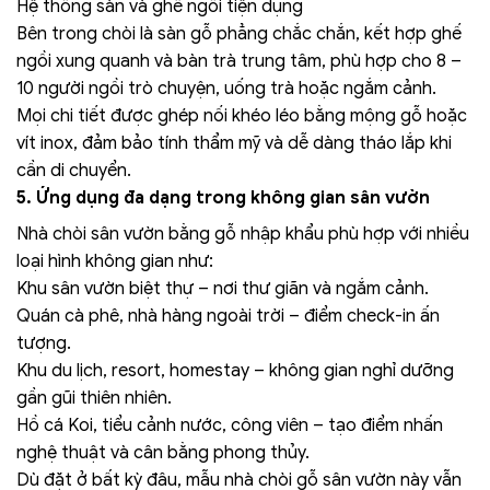
Hệ thống sàn và ghế ngồi tiện dụng
Bên trong chòi là sàn gỗ phẳng chắc chắn, kết hợp ghế
ngồi xung quanh và bàn trà trung tâm, phù hợp cho 8 –
10 người ngồi trò chuyện, uống trà hoặc ngắm cảnh.
Mọi chi tiết được ghép nối khéo léo bằng mộng gỗ hoặc
vít inox, đảm bảo tính thẩm mỹ và dễ dàng tháo lắp khi
cần di chuyển.
5. Ứng dụng đa dạng trong không gian sân vườn
Nhà chòi sân vườn bằng gỗ nhập khẩu phù hợp với nhiều
loại hình không gian như:
Khu sân vườn biệt thự – nơi thư giãn và ngắm cảnh.
Quán cà phê, nhà hàng ngoài trời – điểm check-in ấn
tượng.
Khu du lịch, resort, homestay – không gian nghỉ dưỡng
gần gũi thiên nhiên.
Hồ cá Koi, tiểu cảnh nước, công viên – tạo điểm nhấn
nghệ thuật và cân bằng phong thủy.
Dù đặt ở bất kỳ đâu, mẫu nhà chòi gỗ sân vườn này vẫn