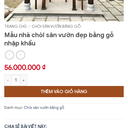
TRANG CHỦ
/
CHÒI SÂN VƯỜN BẰNG GỖ
Mẫu nhà chòi sân vườn đẹp bằng gỗ
nhập khẩu
56.000.000
₫
Mẫu nhà chòi sân vườn đẹp bằng gỗ nhập khẩu số lượng
THÊM VÀO GIỎ HÀNG
Danh mục:
Chòi sân vườn bằng gỗ
CHIA SẺ BÀI VIẾT NÀY: