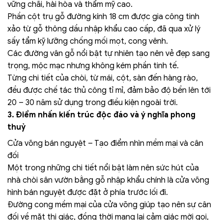
vững chãi, hài hòa và thẩm mỹ cao.
Phần cột trụ gỗ đường kính 18 cm được gia công tinh
xảo từ gỗ thông dầu nhập khẩu cao cấp, đã qua xử lý
sấy tẩm kỹ lưỡng chống mối mọt, cong vênh.
Các đường vân gỗ nổi bật tự nhiên tạo nên vẻ đẹp sang
trọng, mộc mạc nhưng không kém phần tinh tế.
Từng chi tiết của chòi, từ mái, cột, sàn đến hàng rào,
đều được chế tác thủ công tỉ mỉ, đảm bảo độ bền lên tới
20 – 30 năm sử dụng trong điều kiện ngoài trời.
3. Điểm nhấn kiến trúc độc đáo và ý nghĩa phong
thuỷ
Cửa võng bán nguyệt – Tạo điểm nhìn mềm mại và cân
đối
Một trong những chi tiết nổi bật làm nên sức hút của
nhà chòi sân vườn bằng gỗ nhập khẩu chính là cửa võng
hình bán nguyệt được đặt ở phía trước lối đi.
Đường cong mềm mại của cửa võng giúp tạo nên sự cân
đối về mặt thị giác, đồng thời mang lại cảm giác mời gọi,