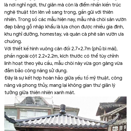
là nơi nghỉ ngơi, thư giãn mà còn là điểm nhấn kiến trúc
nghệ thuật tôn lên vẻ sang trọng, gần gũi với thiên
nhiên.
Trong số các mẫu hiện nay, mẫu nhà chòi sân vườn
đẹp bằng gỗ nhập khẩu là lựa chọn được nhiều gia đình,
khu nghỉ dưỡng, homestay, và quán cà phê sân vườn ưa
chuộng.
Với thiết kế hình vuông cân đối 2.7×2.7m (phủ bì mái),
phần ngoài cột 2.2×2.2m, kích thước có thể tùy chỉnh
linh hoạt theo yêu cầu, mẫu chòi này vừa gọn gàng vừa
đảm bảo công năng sử dụng.
Đây là sự kết hợp hoàn hảo giữa yếu tố mỹ thuật, công
năng và phong thủy, mang lại không gian thư giãn lý
tưởng giữa thiên nhiên xanh mát.