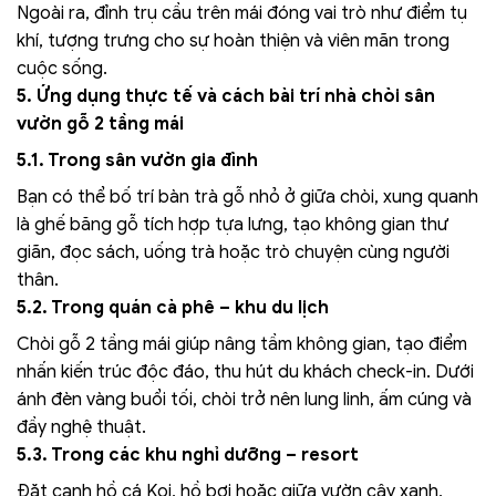
Ngoài ra, đỉnh trụ cầu trên mái đóng vai trò như điểm tụ
khí, tượng trưng cho sự hoàn thiện và viên mãn trong
cuộc sống.
5. Ứng dụng thực tế và cách bài trí nhà chòi sân
vườn gỗ 2 tầng mái
5.1. Trong sân vườn gia đình
Bạn có thể bố trí bàn trà gỗ nhỏ ở giữa chòi, xung quanh
là ghế băng gỗ tích hợp tựa lưng, tạo không gian thư
giãn, đọc sách, uống trà hoặc trò chuyện cùng người
thân.
5.2. Trong quán cà phê – khu du lịch
Chòi gỗ 2 tầng mái giúp nâng tầm không gian, tạo điểm
nhấn kiến trúc độc đáo, thu hút du khách check-in. Dưới
ánh đèn vàng buổi tối, chòi trở nên lung linh, ấm cúng và
đầy nghệ thuật.
5.3. Trong các khu nghỉ dưỡng – resort
Đặt cạnh hồ cá Koi, hồ bơi hoặc giữa vườn cây xanh,