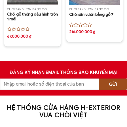
CHÒI SÂN VƯỜN BẰNG GỖ
CHÒI SÂN VƯỜN BẰNG GỖ
Chòi gỗ thông dầu hình tròn
Chòi sân vườn bằng gỗ 7
1 mái
Được
216.000.000
₫
xếp
Được
67.000.000
₫
hạng
xếp
0
hạng
5
0
sao
5
sao
ĐĂNG KÝ NHẬN EMAIL THÔNG BÁO KHUYẾN MẠI
HỆ THỐNG CỬA HÀNG H-EXTERIOR
VUA CHÒI VIỆT