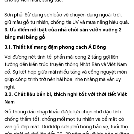
cho sự viên mãn, sung túc.
Sơn phủ: Sử dụng sơn bảo vệ chuyên dụng ngoài trời,
giữ màu gỗ tự nhiên, chống tia UV và mưa nắng hiệu quả.
3. Ưu điểm nổi bật của nhà chòi sân vườn vuông 2
tầng mái bằng gỗ
3.1. Thiết kế mang đậm phong cách Á Đông
Với đường nét tinh tế, phần mái cong 2 tầng gợi liên
tưởng đến kiến trúc truyền thống Nhật Bản và Việt Nam
cổ. Sự kết hợp giữa mái nhiều tầng và cổng nguyệt môn
giúp công trình trở nên hài hòa, nhẹ nhàng mà vẫn uy
nghi.
3.2. Chất liệu bền bỉ, thích nghi tốt với thời tiết Việt
Nam
Gỗ thông dầu nhập khẩu được lựa chọn nhờ đặc tính
chống thấm tốt, chống mối mọt tự nhiên và bề mặt có
vân gỗ đẹp mắt. Dưới lớp sơn phủ bóng bảo vệ, tuổi thọ