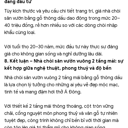
đáng đầu tư
Tùy kích thước và yêu cầu chi tiết trang trí, giá nhà chòi
sân vườn bằng gỗ thông dầu dao động trong mức 20–
40 triệu đồng, rẻ hơn nhiều so với các dòng chòi nhập
khẩu cùng loại.
Với tuổi thọ 20–30 năm, mức đầu tư này thực sự đáng
giá cho không gian sống và nghỉ dưỡng lâu dài.
8. Kết luận – Nhà chòi sân vườn vuông 2 tầng mái: sự
kết hợp giữa nghệ thuật, phong thuỷ và độ bền
Nhà chòi sân vườn vuông 2 tầng mái bằng gỗ thông dầu
là lựa chọn lý tưởng cho những ai yêu vẻ đẹp mộc mạc,
tinh tế và mang đậm hơi thở Á Đông.
Với thiết kế 2 tầng mái thông thoáng, cột tròn vững
chãi, cổng nguyệt môn phong thuỷ và vân gỗ tự nhiên
tuyệt đẹp, công trình không chỉ bền bỉ với thời gian mà
còn tôn lên giá trị thẩm mỹ cho không gian sống.