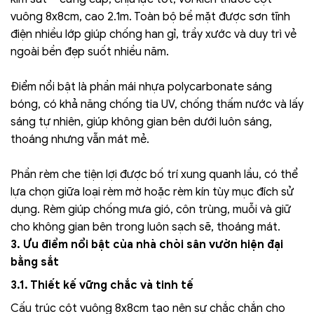
vuông 8x8cm, cao 2.1m. Toàn bộ bề mặt được sơn tĩnh
điện nhiều lớp giúp chống han gỉ, trầy xước và duy trì vẻ
ngoài bền đẹp suốt nhiều năm.
Điểm nổi bật là phần mái nhựa polycarbonate sáng
bóng, có khả năng chống tia UV, chống thấm nước và lấy
sáng tự nhiên, giúp không gian bên dưới luôn sáng,
thoáng nhưng vẫn mát mẻ.
Phần rèm che tiện lợi được bố trí xung quanh lầu, có thể
lựa chọn giữa loại rèm mờ hoặc rèm kín tùy mục đích sử
dụng. Rèm giúp chống mưa gió, côn trùng, muỗi và giữ
cho không gian bên trong luôn sạch sẽ, thoáng mát.
3. Ưu điểm nổi bật của nhà chòi sân vườn hiện đại
bằng sắt
3.1. Thiết kế vững chắc và tinh tế
Cấu trúc cột vuông 8x8cm tạo nên sự chắc chắn cho