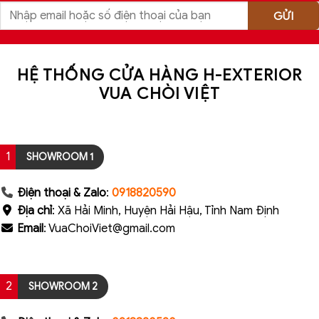
HỆ THỐNG CỬA HÀNG H-EXTERIOR
VUA CHÒI VIỆT
1
SHOWROOM 1
Điện thoại & Zalo
:
0918820590
Địa chỉ
: Xã Hải Minh, Huyện Hải Hậu, Tỉnh Nam Định
Email
: VuaChoiViet@gmail.com
2
SHOWROOM 2