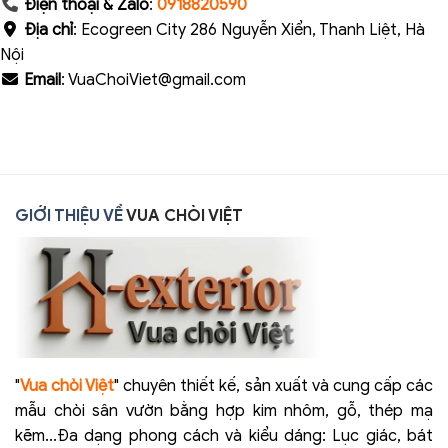
Điện thoại & Zalo
:
0918820590
Địa chỉ
: Ecogreen City 286 Nguyễn Xiển, Thanh Liệt, Hà
Nội
Email
: VuaChoiViet@gmail.com
GIỚI THIỆU VỀ
VUA CHÒI VIỆT
"
Vua chòi Việt
" chuyên thiết kế, sản xuất và cung cấp các
mẫu chòi sân vườn bằng hợp kim nhôm, gỗ, thép mạ
kẽm...Đa dạng phong cách và kiểu dáng: Lục giác, bát