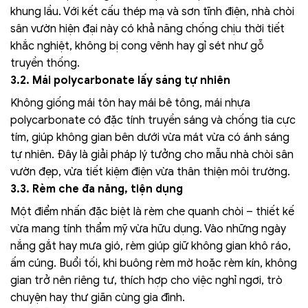
khung lầu. Với kết cấu thép mạ và sơn tĩnh điện, nhà chòi
sân vườn hiện đại này có khả năng chống chịu thời tiết
khắc nghiệt, không bị cong vênh hay gỉ sét như gỗ
truyền thống.
3.2. Mái polycarbonate lấy sáng tự nhiên
Không giống mái tôn hay mái bê tông, mái nhựa
polycarbonate có đặc tính truyền sáng và chống tia cực
tím, giúp không gian bên dưới vừa mát vừa có ánh sáng
tự nhiên. Đây là giải pháp lý tưởng cho mẫu nhà chòi sân
vườn đẹp, vừa tiết kiệm điện vừa thân thiện môi trường.
3.3. Rèm che đa năng, tiện dụng
Một điểm nhấn đặc biệt là rèm che quanh chòi – thiết kế
vừa mang tính thẩm mỹ vừa hữu dụng. Vào những ngày
nắng gắt hay mưa gió, rèm giúp giữ không gian khô ráo,
ấm cúng. Buổi tối, khi buông rèm mờ hoặc rèm kín, không
gian trở nên riêng tư, thích hợp cho việc nghỉ ngơi, trò
chuyện hay thư giãn cùng gia đình.