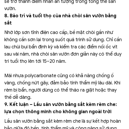
sẽ trở thành điểm nhấn ấn tượng trong tổng thể sân
vườn.
8. Bảo trì và tuổi thọ của nhà chòi sân vườn bằng
sắt
Nhờ lớp sơn tĩnh điện cao cấp, bề mặt chòi gần như
không cần sơn lại trong suốt quá trình sử dụng. Chỉ cần
lau chùi bụi bẩn định kỳ và kiểm tra các điểm nối ốc vít
sau vài năm, nhà chòi sân vườn đơn giản này có thể duy
trì tuổi thọ lên tới 15–20 năm.
Mái nhựa polycarbonate cũng có khả năng chống ố
vàng, chống nứt gãy, đảm bảo tính thẩm mỹ lâu dài. Khi
rèm bị bẩn, người dùng có thể tháo ra giặt hoặc thay
thế dễ dàng.
9. Kết luận – Lầu sân vườn bằng sắt kèm rèm che:
lựa chọn thông minh cho không gian ngoài trời
Lầu sân vườn bằng sắt kèm rèm che là sự kết hợp hoàn
hảo giữa độ bền, tính thẩm mỹ và công năng sử dụng.