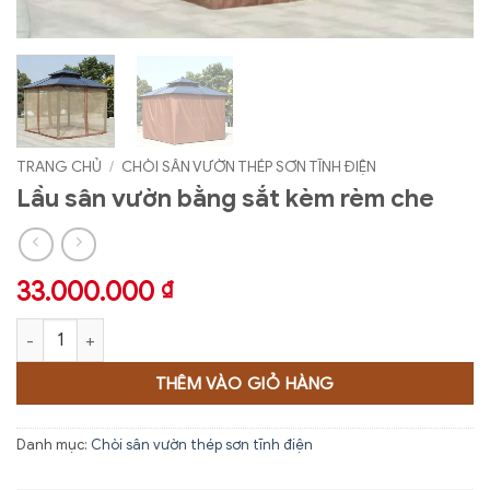
TRANG CHỦ
/
CHÒI SÂN VƯỜN THÉP SƠN TĨNH ĐIỆN
Lầu sân vườn bằng sắt kèm rèm che
33.000.000
₫
Lầu sân vườn bằng sắt kèm rèm che số lượng
THÊM VÀO GIỎ HÀNG
Danh mục:
Chòi sân vườn thép sơn tĩnh điện