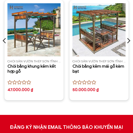
CHÒI SÂN VƯỜN THÉP SƠN TĨNH ĐIỆN
CHÒI SÂN VƯỜN THÉP SƠN TĨNH ĐIỆN
Chòi bằng khung kẽm kết
Chòi bằng kẽm mái gỗ kèm
hợp gỗ
bạt
Được
Được
47.000.000
₫
50.000.000
₫
xếp
xếp
hạng
hạng
0
0
5
5
sao
sao
ĐĂNG KÝ NHẬN EMAIL THÔNG BÁO KHUYẾN MẠI