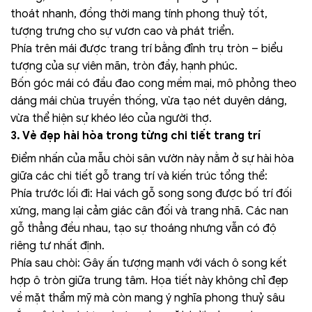
thoát nhanh, đồng thời mang tính phong thuỷ tốt,
tượng trưng cho sự vươn cao và phát triển.
Phía trên mái được trang trí bằng đỉnh trụ tròn – biểu
tượng của sự viên mãn, tròn đầy, hạnh phúc.
Bốn góc mái có đầu đao cong mềm mại, mô phỏng theo
dáng mái chùa truyền thống, vừa tạo nét duyên dáng,
vừa thể hiện sự khéo léo của người thợ.
3. Vẻ đẹp hài hòa trong từng chi tiết trang trí
Điểm nhấn của mẫu chòi sân vườn này nằm ở sự hài hòa
giữa các chi tiết gỗ trang trí và kiến trúc tổng thể:
Phía trước lối đi: Hai vách gỗ song song được bố trí đối
xứng, mang lại cảm giác cân đối và trang nhã. Các nan
gỗ thẳng đều nhau, tạo sự thoáng nhưng vẫn có độ
riêng tư nhất định.
Phía sau chòi: Gây ấn tượng mạnh với vách ô song kết
hợp ô tròn giữa trung tâm. Họa tiết này không chỉ đẹp
về mặt thẩm mỹ mà còn mang ý nghĩa phong thuỷ sâu