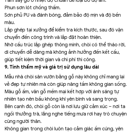
Tẩm sấy gỗ ở nhiệt độ chuẩn để loại bỏ độ ẩm.
Phun sơn lót chống thấm.
Sơn phủ PU và đánh bóng, đảm bảo độ mịn và độ bền
màu.
Lắp ghép tại xưởng để kiểm tra kích thước, sau đó vận
chuyển đến công trình và lắp đặt hoàn thiện.
Nhờ cấu trúc lắp ghép thông minh, chòi có thể tháo rời,
di chuyển dễ dàng mà không ảnh hưởng đến kết cấu,
giúp tiết kiệm thời gian và chi phí thi công.
9. Tính thẩm mỹ và giá trị sử dụng lâu dài
Mẫu nhà chòi sân vườn bằng gỗ này không chỉ mang lại
vẻ đẹp tự nhiên mà còn giúp nâng tầm không gian sống.
Màu gỗ ấm, vân gỗ mềm mại kết hợp với ánh sáng tự
nhiên tạo nên bầu không khí yên bình và sang trọng.
Bên cạnh đó, chòi gỗ còn là nơi lưu giữ cảm xúc – nơi ta
ngồi thưởng trà, lắng nghe tiếng mưa rơi hay trò chuyện
cùng người thân.
Không gian trong chòi luôn tạo cảm giác ấm cúng, yên