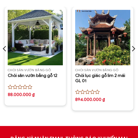
CHÒI SÂN VƯỜN BẰNG GỖ
CHÒI SÂN VƯỜN BẰNG GỖ
Chòi lục giác gỗ lim 2 mái
Chòi sân vườn bằng gỗ 12
GL 01
Được
88.000.000
₫
xếp
Được
894.000.000
₫
hạng
xếp
0
hạng
5
0
sao
5
sao