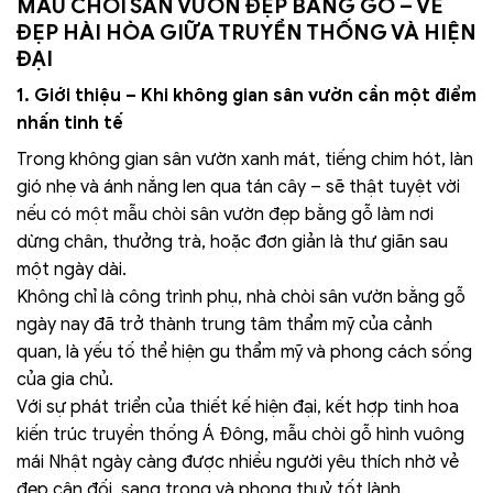
MẪU CHÒI SÂN VƯỜN ĐẸP BẰNG GỖ – VẺ
ĐẸP HÀI HÒA GIỮA TRUYỀN THỐNG VÀ HIỆN
ĐẠI
1. Giới thiệu – Khi không gian sân vườn cần một điểm
nhấn tinh tế
Trong không gian sân vườn xanh mát, tiếng chim hót, làn
gió nhẹ và ánh nắng len qua tán cây – sẽ thật tuyệt vời
nếu có một mẫu chòi sân vườn đẹp bằng gỗ làm nơi
dừng chân, thưởng trà, hoặc đơn giản là thư giãn sau
một ngày dài.
Không chỉ là công trình phụ, nhà chòi sân vườn bằng gỗ
ngày nay đã trở thành trung tâm thẩm mỹ của cảnh
quan, là yếu tố thể hiện gu thẩm mỹ và phong cách sống
của gia chủ.
Với sự phát triển của thiết kế hiện đại, kết hợp tinh hoa
kiến trúc truyền thống Á Đông, mẫu chòi gỗ hình vuông
mái Nhật ngày càng được nhiều người yêu thích nhờ vẻ
đẹp cân đối, sang trọng và phong thuỷ tốt lành.