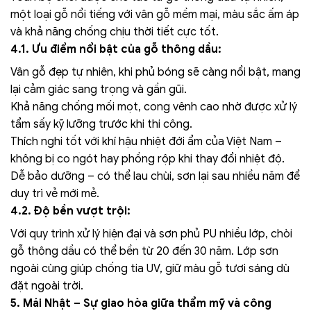
một loại gỗ nổi tiếng với vân gỗ mềm mại, màu sắc ấm áp
và khả năng chống chịu thời tiết cực tốt.
4.1. Ưu điểm nổi bật của gỗ thông dầu:
Vân gỗ đẹp tự nhiên, khi phủ bóng sẽ càng nổi bật, mang
lại cảm giác sang trọng và gần gũi.
Khả năng chống mối mọt, cong vênh cao nhờ được xử lý
tẩm sấy kỹ lưỡng trước khi thi công.
Thích nghi tốt với khí hậu nhiệt đới ẩm của Việt Nam –
không bị co ngót hay phồng rộp khi thay đổi nhiệt độ.
Dễ bảo dưỡng – có thể lau chùi, sơn lại sau nhiều năm để
duy trì vẻ mới mẻ.
4.2. Độ bền vượt trội:
Với quy trình xử lý hiện đại và sơn phủ PU nhiều lớp, chòi
gỗ thông dầu có thể bền từ 20 đến 30 năm. Lớp sơn
ngoài cùng giúp chống tia UV, giữ màu gỗ tươi sáng dù
đặt ngoài trời.
5. Mái Nhật – Sự giao hòa giữa thẩm mỹ và công