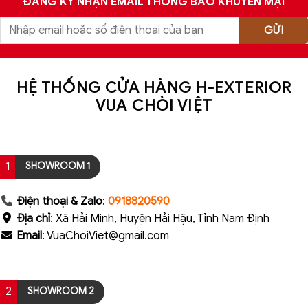
ĐĂNG KÝ NHẬN EMAIL THÔNG BÁO KHUYẾN MẠI
HỆ THỐNG CỬA HÀNG H-EXTERIOR
VUA CHÒI VIỆT
1
SHOWROOM 1
Điện thoại & Zalo
:
0918820590
Địa chỉ
: Xã Hải Minh, Huyện Hải Hậu, Tỉnh Nam Định
Email
: VuaChoiViet@gmail.com
2
SHOWROOM 2