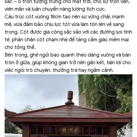
sắc – ô tròn tượng trưng cho mặt trời, cho sự trọn vẹn,
viên mãn và luân chuyển năng lượng tích cực.
Cấu trúc cột vuông 18cm tạo nên sự vững chãi, mạnh
mẽ, vừa đảm bảo chịu lực tốt vừa làm tôn lên vẻ sang
trọng. Cột được gia công sắc sảo với các đường soi tinh
tế, phần chân cột chạm nhẹ để tăng cảm giác mềm mại
cho tổng thể.
Bên trong, ghế ngồi bao quanh theo dáng vuông và bàn
tròn ở giữa, giúp không gian trở nên gắn kết, tiện lợi cho
việc ngồi trò chuyện, thưởng trà hay ngắm cảnh.