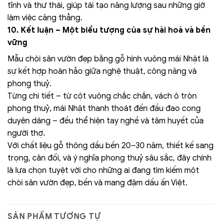
tĩnh và thư thái, giúp tái tạo năng lượng sau những giờ
làm việc căng thẳng.
10. Kết luận – Một biểu tượng của sự hài hoà và bền
vững
Mẫu chòi sân vườn đẹp bằng gỗ hình vuông mái Nhật là
sự kết hợp hoàn hảo giữa nghệ thuật, công năng và
phong thuỷ.
Từng chi tiết – từ cột vuông chắc chắn, vách ô tròn
phong thuỷ, mái Nhật thanh thoát đến đầu đao cong
duyên dáng – đều thể hiện tay nghề và tâm huyết của
người thợ.
Với chất liệu gỗ thông dầu bền 20–30 năm, thiết kế sang
trọng, cân đối, và ý nghĩa phong thuỷ sâu sắc, đây chính
là lựa chọn tuyệt vời cho những ai đang tìm kiếm một
chòi sân vườn đẹp, bền và mang đậm dấu ấn Việt.
SẢN PHẨM TƯƠNG TỰ