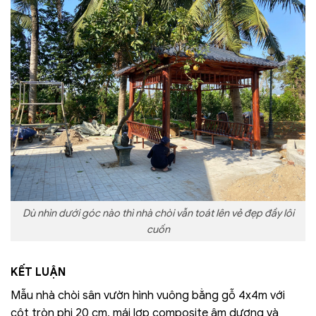
Dù nhìn dưới góc nào thì nhà chòi vẫn toát lên vẻ đẹp đầy lôi
cuốn
KẾT LUẬN
Mẫu nhà chòi sân vườn hình vuông bằng gỗ 4x4m với
cột tròn phi 20 cm, mái lợp composite âm dương và