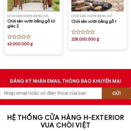
CHÒI SÂN VƯỜN BẰNG GỖ
CHÒI SÂN VƯỜN BẰNG GỖ
Chòi sân vườn bằng gỗ tứ
Chòi sân vườn bằng gỗ 1
giác 2
Được
238.000.000
₫
xếp
Được
63.000.000
₫
hạng
xếp
0
hạng
5
0
sao
5
sao
ĐĂNG KÝ NHẬN EMAIL THÔNG BÁO KHUYẾN MẠI
HỆ THỐNG CỬA HÀNG H-EXTERIOR
VUA CHÒI VIỆT