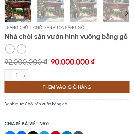
TRANG CHỦ
/
CHÒI SÂN VƯỜN BẰNG GỖ
Nhà chòi sân vườn hình vuông bằng gỗ
Giá
Giá
92.000.000
90.000.000
₫
₫
gốc
hiện
Nhà chòi sân vườn hình vuông bằng gỗ số lượng
là:
tại
92.000.000 ₫.
là:
THÊM VÀO GIỎ HÀNG
90.000.000 
Danh mục:
Chòi sân vườn bằng gỗ
CHIA SẺ BÀI VIẾT NÀY: