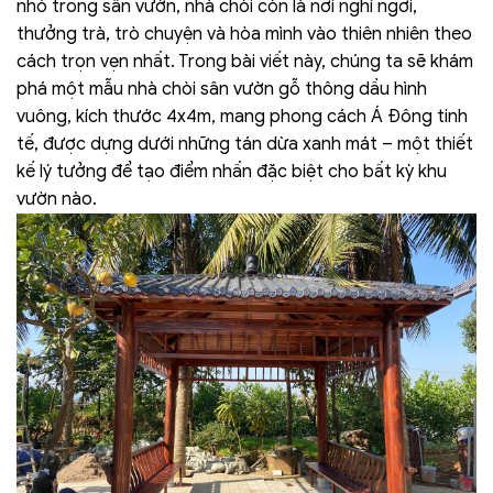
nhỏ trong sân vườn, nhà chòi còn là nơi nghỉ ngơi,
thưởng trà, trò chuyện và hòa mình vào thiên nhiên theo
cách trọn vẹn nhất. Trong bài viết này, chúng ta sẽ khám
phá một mẫu nhà chòi sân vườn gỗ thông dầu hình
vuông, kích thước 4x4m, mang phong cách Á Đông tinh
tế, được dựng dưới những tán dừa xanh mát – một thiết
kế lý tưởng để tạo điểm nhấn đặc biệt cho bất kỳ khu
vườn nào.