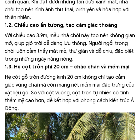
cảnh quan. Khi đặt dưới những tán dừa xanh mát, nhà
chòi tạo nên hình ảnh thư thái, bình yên và hòa hợp với
thiên nhiên.
1.2. Chiều cao ấn tượng, tạo cảm giác thoáng
Với chiều cao 3.9m, mẫu nhà chòi này tạo nên không gian
mở, giúp gió trời dễ dàng lưu thông. Người ngồi trong
chòi luôn cảm thấy mát mẻ, thư giãn và dễ chịu, đặc biệt
trong những ngày nắng nóng.
1.3. Hệ cột tròn phi 20 cm – chắc chắn và mềm mại
Hệ cột gỗ tròn đường kính 20 cm không chỉ tạo cảm
giác vững chãi mà còn mang nét mềm mại đặc trưng của
vật liệu gỗ. So với cột vuông, cột tròn tự nhiên có tính
thẩm mỹ cao hơn, dễ kết hợp với phong cách kiến trúc Á
Đông.