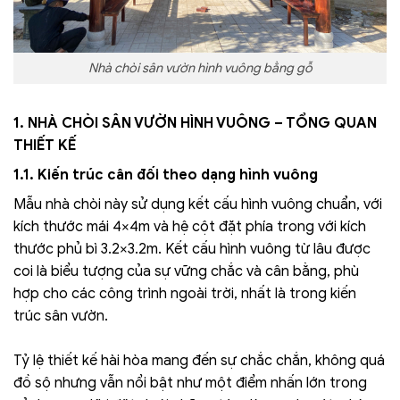
Nhà chòi sân vườn hình vuông bằng gỗ
1. NHÀ CHÒI SÂN VƯỜN HÌNH VUÔNG – TỔNG QUAN
THIẾT KẾ
1.1. Kiến trúc cân đối theo dạng hình vuông
Mẫu nhà chòi này sử dụng kết cấu hình vuông chuẩn, với
kích thước mái 4×4m và hệ cột đặt phía trong với kích
thước phủ bì 3.2×3.2m. Kết cấu hình vuông từ lâu được
coi là biểu tượng của sự vững chắc và cân bằng, phù
hợp cho các công trình ngoài trời, nhất là trong kiến
trúc sân vườn.
Tỷ lệ thiết kế hài hòa mang đến sự chắc chắn, không quá
đồ sộ nhưng vẫn nổi bật như một điểm nhấn lớn trong